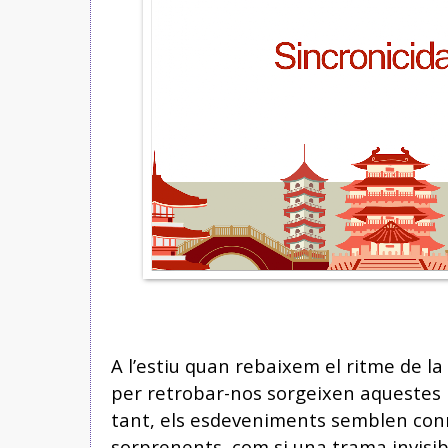
A l’estiu quan rebaixem el ritme de l
per retrobar-nos sorgeixen aquestes r
tant, els esdeveniments semblen co
sorprenents, com si una trama invisib