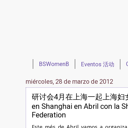
BSWomenB
Eventos 活动
Redes 网络
Reuniones 会议
miércoles, 28 de marzo de 2012
研讨会4月在上海一起上海妇女联
en Shanghai en Abril con la
Federation
Este més de Abril vamos a organiz