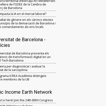
ora territorial d’Ibercaja Arc Mediterrani
sellera de l’ODEE de la Cambra de
ç de Barcelona
mpacta la IA en el mercat laboral?
ualtat de gènere en els càrrecs electes
unicipis de la demarcació de Barcelona i
 comandaments als ens locals
versitat de Barcelona -
ícies
iversitat de Barcelona presenta els
eixos de transformació digital en un
al Tech Barcelona
eina per diagnosticar i avaluar la
tat de la sarcopènia
ograma ICREA Acadèmia distingeix
ze membres de la UB
ic Income Earth Network
t is here! Join the 24th BIEN Congress
 2025 BIEN News Bulletin