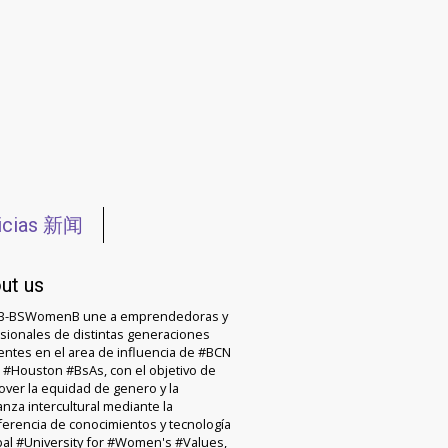
icias 新闻
ut us
-BSWomenB une a emprendedoras y
sionales de distintas generaciones
entes en el area de influencia de #BCN
Houston #BsAs, con el objetivo de
ver la equidad de genero y la
anza intercultural mediante la
ferencia de conocimientos y tecnología
al #University for #Women's #Values,