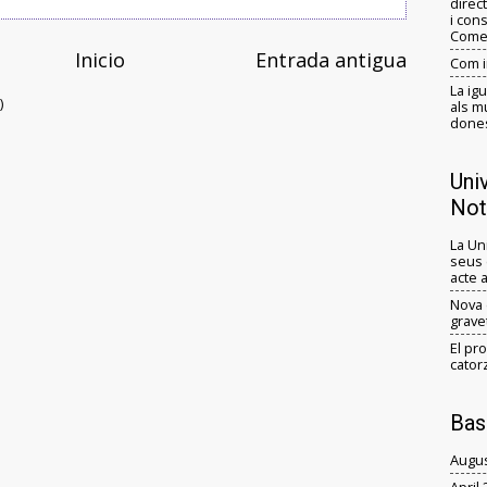
direct
i con
Comer
Inicio
Entrada antigua
Com i
La ig
)
als m
dones
Uni
Not
La Un
seus 
acte 
Nova 
grave
El pr
cator
Bas
Augus
April