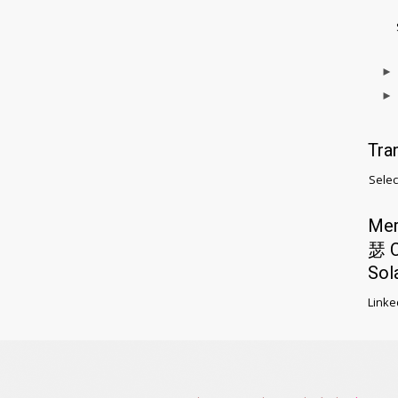
Tra
Selec
Me
瑟 C
Sol
Linke