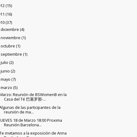
012
(15)
011
(16)
010
(37)
diciembre
(4)
►
noviembre
(1)
►
octubre
(1)
►
septiembre
(1)
►
julio
(2)
►
junio
(2)
►
mayo
(7)
►
marzo
(5)
▼
Marzo: Reunión de BSWomenB en la
Casa del Té 巴塞罗那-...
Algunas de las participantes de la
reunión de ma...
JUEVES 18 de Marzo 18:00 Proxima
Reunión Barcelona...
Te invitamos a la exposición de Anna