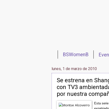
BSWomenB
Eve
Redes 网络
Reun
lunes, 1 de marzo de 2010
Se estrena en Shan
con TV3 ambientada
por nuestra compañ
Esta serie
expatriado