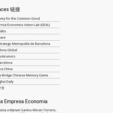
laces 链接
omy for the Common Good
nut Economics Action Lab (DEAL)
labs
hare
strategic Metropolità de Barcelona
lona Global
ntirumors
Barcelona
ra China
ow Bridge Chinese Memory Game
hai Daily
中文
a Empresa Economia
vista a Myriam Santos-Moran Torrens,