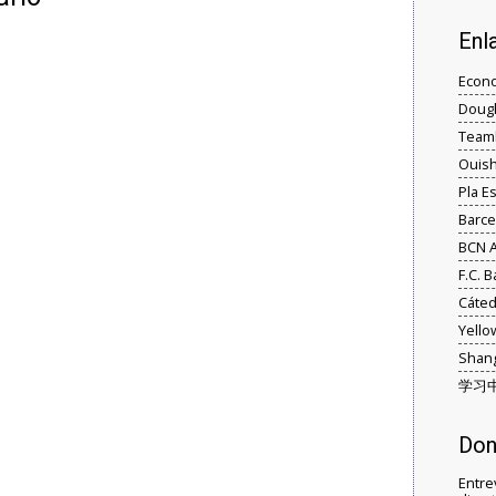
En
Econ
Dough
Team
Ouis
Pla E
Barce
BCN A
F.C. 
Cáted
Yell
Shang
学习
Don
Entre