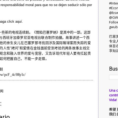
#Inte
la responsabilidad moral para que no se dejen seducir sólo por
#Eco
@bs
@GW
 haga click
aquí
.
Follo
gwub
一些新的电视连续剧。《情陷巴塞罗纳》是其中的一部。这部
巴塞
与西班牙加泰罗尼亚电视台联合制作
拍摄。故事讲述
一个西
专业
他的亲生女儿在巴塞罗那寻找因涉及国际赌球案而失踪的爱
体旨
的人性
“
拷问
”
和爱情在金钱面前受到考验的两条故事主线交
享知
观念和融入世界的爱与宽容，又告诉现代年轻人要有扛起责
如何把握自己，不能一步走错。
Bus
剧
ew/pcF_4c9RyIc/
Una c
新闻
contri
Vida!
:
希望 
我们 
ario