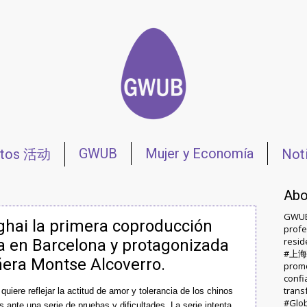
GWUB
Mujer y Economía
ntos 活动
Not
iones 会议
Abo
GWUB
ghai la primera coproducción
profe
resid
 en Barcelona y protagonizada
#上海 #
era Montse Alcoverro.
promo
confi
trans
 quiere reflejar la actitud de amor y tolerancia de los chinos
#Glob
s ante una serie de pruebas y dificultades.
La serie intenta