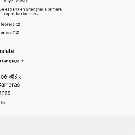
Boyé - Anna B...
Se estrena en Shanghai la primera
coproducción con...
febrero
(2)
►
enero
(12)
►
nslate
t Language
▼
rcè 梅尔
arreras-
anas
din